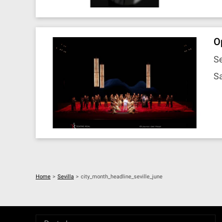
O
Se
Sa
Home
>
Sevilla
>
city_month_headline_seville_june