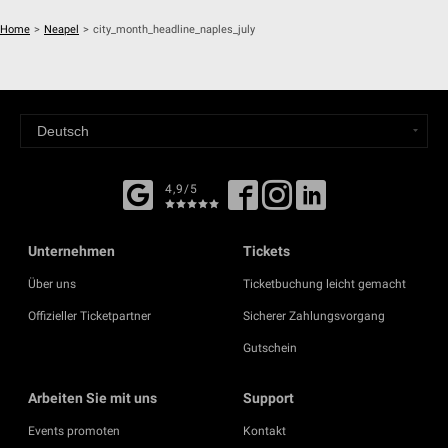
Home
>
Neapel
>
city_month_headline_naples_july
4,9/5
Unternehmen
Tickets
Über uns
Ticketbuchung leicht gemacht
Offizieller Ticketpartner
Sicherer Zahlungsvorgang
Gutschein
Arbeiten Sie mit uns
Support
Events promoten
Kontakt