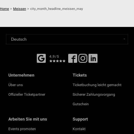
Home
>
Meissen
>
city_month_headline_meissen_may
4,9/5
Unternehmen
Tickets
Über uns
Ticketbuchung leicht gemacht
Offizieller Ticketpartner
Sicherer Zahlungsvorgang
Gutschein
Arbeiten Sie mit uns
Support
Events promoten
Kontakt