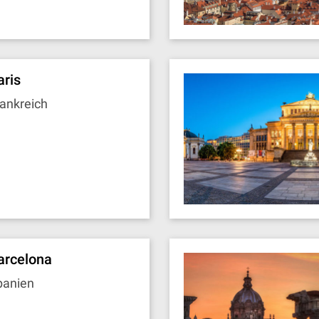
aris
ankreich
arcelona
panien