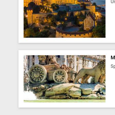
U
M
S