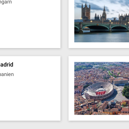
ngarn
adrid
panien