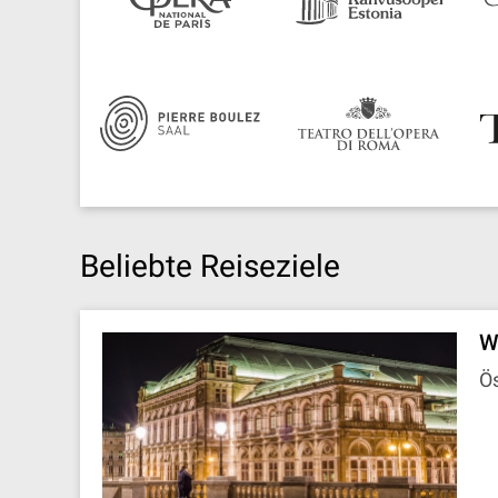
Beliebte Reiseziele
W
Ös