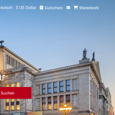
eutsch
$ US Dollar
Gutschein
Warenkorb
ur
Suchen