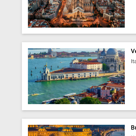
V
It
B