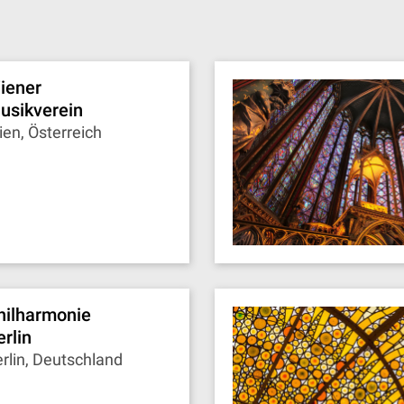
iener
usikverein
en, Österreich
hilharmonie
erlin
rlin, Deutschland