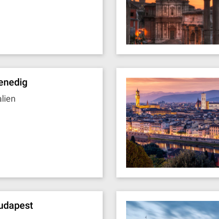
enedig
alien
udapest