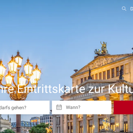
D
hre Eintrittskarte zur Kult
Wann?