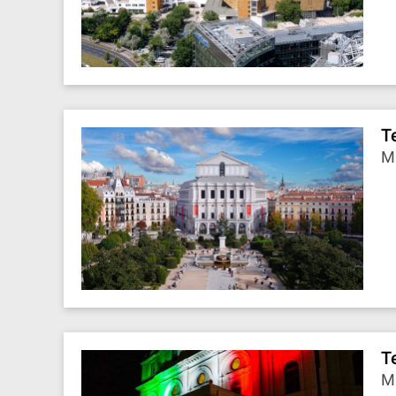
T
M
T
Ma