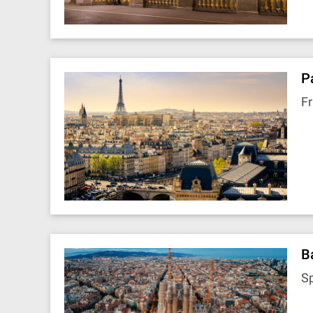
P
Fr
B
S