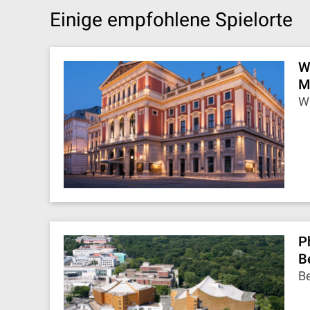
Einige empfohlene Spielorte
W
M
Wi
P
B
Be