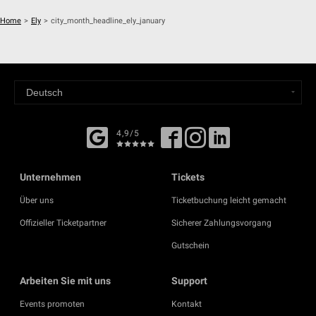
Home
>
Ely
>
city_month_headline_ely_january
4,9/5
Unternehmen
Tickets
Über uns
Ticketbuchung leicht gemacht
Offizieller Ticketpartner
Sicherer Zahlungsvorgang
Gutschein
Arbeiten Sie mit uns
Support
Events promoten
Kontakt