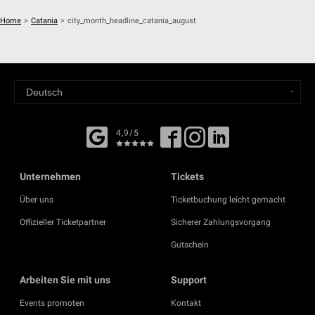
Home
>
Catania
>
city_month_headline_catania_august
4,9/5
Unternehmen
Tickets
Über uns
Ticketbuchung leicht gemacht
Offizieller Ticketpartner
Sicherer Zahlungsvorgang
Gutschein
Arbeiten Sie mit uns
Support
Events promoten
Kontakt