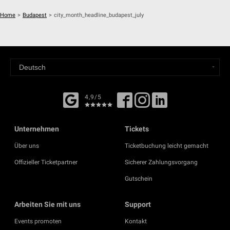
Home
>
Budapest
>
city_month_headline_budapest_july
4,9/5
Unternehmen
Tickets
Über uns
Ticketbuchung leicht gemacht
Offizieller Ticketpartner
Sicherer Zahlungsvorgang
Gutschein
Arbeiten Sie mit uns
Support
Events promoten
Kontakt