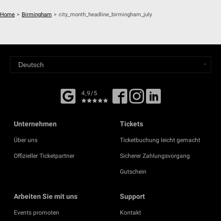
Home
>
Birmingham
>
city_month_headline_birmingham_july
4,9/5
Unternehmen
Tickets
Über uns
Ticketbuchung leicht gemacht
Offizieller Ticketpartner
Sicherer Zahlungsvorgang
Gutschein
Arbeiten Sie mit uns
Support
Events promoten
Kontakt