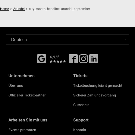
Home
>
Arundel
>
city_month_headline_arundel_september
4,9/5
Unternehmen
Tickets
Über uns
Ticketbuchung leicht gemacht
Offizieller Ticketpartner
Sicherer Zahlungsvorgang
Gutschein
Arbeiten Sie mit uns
Support
Events promoten
Kontakt