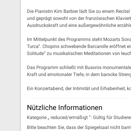
Die Pianistin Kim Barbier lädt Sie zu einem Recital 
und geprägt sowohl von der französischen Klaviertr
Ausdruckskraft und eine außergewöhnliche erzähler
Im Mittelpunkt des Programms steht Mozarts Sonate
Turca“. Chopins schwebende Barcarolle eröffnet ei
Solitude“ zu musikalischen Meditationen von leuc
Das Programm schließt mit Busonis monumentaler K
Kraft und emotionaler Tiefe, in dem barocke Stren
Ein Konzertabend, der Intimität und Erhabenheit, k
Nützliche Informationen
Kategorie „ reduced/ermäßigt “: Gültig für Studie
Bitte beachten Sie, dass der Spiegelsaal nicht barrie