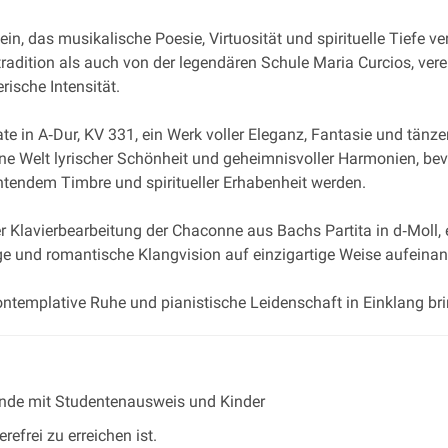
ein, das musikalische Poesie, Virtuosität und spirituelle Tiefe v
adition als auch von der legendären Schule Maria Curcios, verein
ische Intensität.
 in A‐Dur, KV 331, ein Werk voller Eleganz, Fantasie und tänzer
ne Welt lyrischer Schönheit und geheimnisvoller Harmonien, bevo
htendem Timbre und spiritueller Erhabenheit werden.
lavierbearbeitung der Chaconne aus Bachs Partita in d‐Moll, 
ge und romantische Klangvision auf einzigartige Weise aufeinan
ontemplative Ruhe und pianistische Leidenschaft in Einklang bri
rende mit Studentenausweis und Kinder
refrei zu erreichen ist.