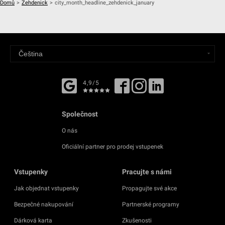
Domů
>
Zehdenick
>
city_month_headline_zehdenick_january
4,9/5
Společnost
O nás
Oficiální partner pro prodej vstupenek
Vstupenky
Pracujte s námi
Jak objednat vstupenky
Propagujte své akce
Bezpečné nakupování
Partnerské programy
Dárková karta
Zkušenosti