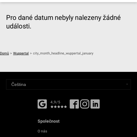
Pro dané datum nebyly nalezeny žádné
události.
Domů
>
Wuppertal
>
city_month_headline_wuppertal_january
4,9/5
Společnost
O nás