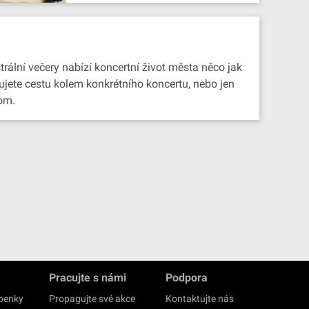
rální večery nabízí koncertní život města něco jak
nujete cestu kolem konkrétního koncertu, nebo jen
com.
Pracujte s námi
Podpora
upenky
Propagujte své akce
Kontaktujte nás