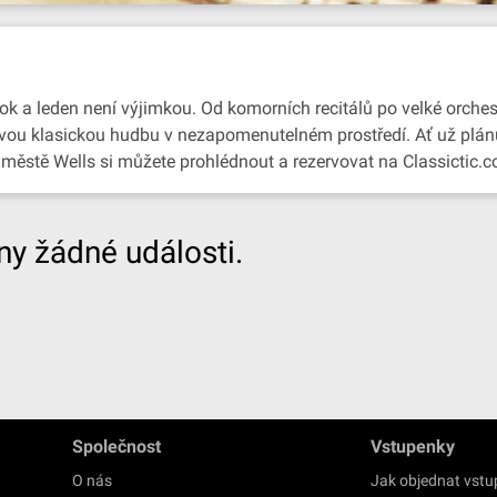
ok a leden není výjimkou. Od komorních recitálů po velké orchest
et živou klasickou hudbu v nezapomenutelném prostředí. Ať už plá
e městě Wells si můžete prohlédnout a rezervovat na Classictic.
y žádné události.
Společnost
Vstupenky
O nás
Jak objednat vst