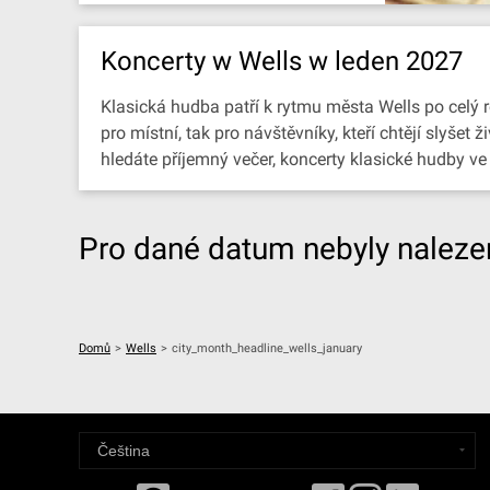
Koncerty w Wells w leden 2027
Klasická hudba patří k rytmu města Wells po celý r
pro místní, tak pro návštěvníky, kteří chtějí slyš
hledáte příjemný večer, koncerty klasické hudby v
Pro dané datum nebyly nalezen
Domů
>
Wells
>
city_month_headline_wells_january