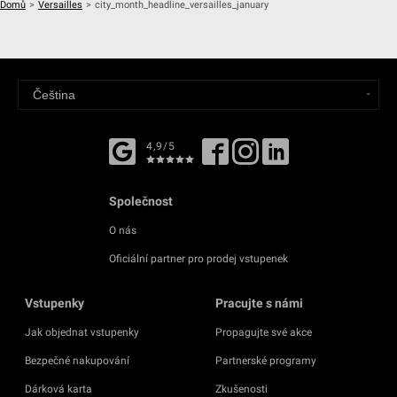
Domů
>
Versailles
>
city_month_headline_versailles_january
4,9/5
Společnost
O nás
Oficiální partner pro prodej vstupenek
Vstupenky
Pracujte s námi
Jak objednat vstupenky
Propagujte své akce
Bezpečné nakupování
Partnerské programy
Dárková karta
Zkušenosti