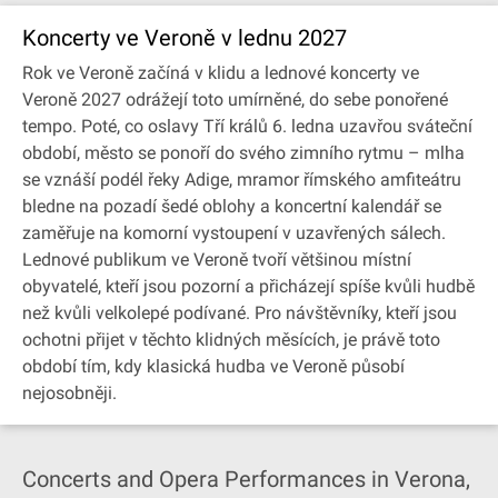
Koncerty ve Veroně v lednu 2027
Rok ve Veroně začíná v klidu a lednové koncerty ve
Veroně 2027 odrážejí toto umírněné, do sebe ponořené
tempo. Poté, co oslavy Tří králů 6. ledna uzavřou sváteční
období, město se ponoří do svého zimního rytmu – mlha
se vznáší podél řeky Adige, mramor římského amfiteátru
bledne na pozadí šedé oblohy a koncertní kalendář se
zaměřuje na komorní vystoupení v uzavřených sálech.
Lednové publikum ve Veroně tvoří většinou místní
obyvatelé, kteří jsou pozorní a přicházejí spíše kvůli hudbě
než kvůli velkolepé podívané. Pro návštěvníky, kteří jsou
ochotni přijet v těchto klidných měsících, je právě toto
období tím, kdy klasická hudba ve Veroně působí
nejosobněji.
Concerts and Opera Performances in Verona,