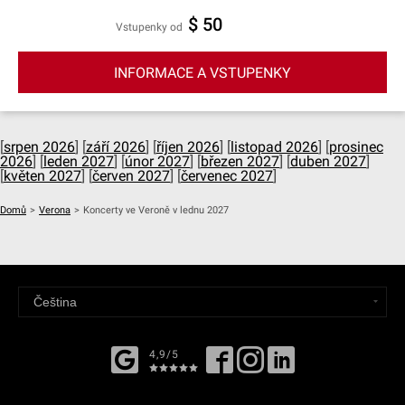
$ 50
Vstupenky od
INFORMACE A VSTUPENKY
[
srpen 2026
] [
září 2026
] [
říjen 2026
] [
listopad 2026
] [
prosinec
2026
] [
leden 2027
] [
únor 2027
] [
březen 2027
] [
duben 2027
]
[
květen 2027
] [
červen 2027
] [
červenec 2027
]
Domů
>
Verona
>
Koncerty ve Veroně v lednu 2027
4,9/5