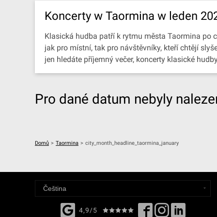
Koncerty w Taormina w leden 20
Klasická hudba patří k rytmu města Taormina po cel
jak pro místní, tak pro návštěvníky, kteří chtějí 
jen hledáte příjemný večer, koncerty klasické hud
Pro dané datum nebyly nalezen
Domů
>
Taormina
>
city_month_headline_taormina_january
4,9/5