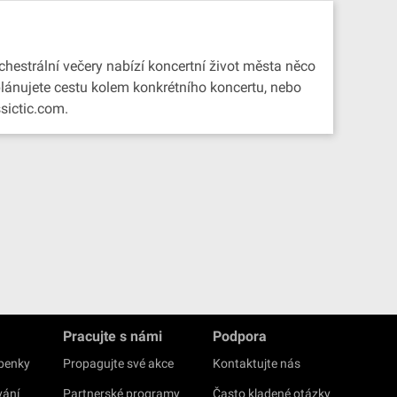
chestrální večery nabízí koncertní život města něco
 plánujete cestu kolem konkrétního koncertu, nebo
sictic.com.
Pracujte s námi
Podpora
upenky
Propagujte své akce
Kontaktujte nás
vání
Partnerské programy
Často kladené otázky