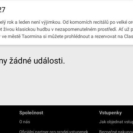
27
ý rok a leden není výjimkou. Od komorních recitálů po velké or
slyšet živou klasickou hudbu v nezapomenutelném prostředí. Ať už
by ve městě Taormina si můžete prohlédnout a rezervovat na Clas
y žádné události.
Společnost
Vstupenky
O nás
Jak objednat vst
Oficiální partner pro prodej vstupenek
Bezpečné nakupo