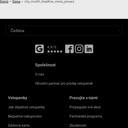
Domů
>
Siena
>
city_month_headline_siena_january
4,9/5
Společnost
O nás
Oficiální partner pro prodej vstupenek
Vstupenky
Pracujte s námi
Jak objednat vstupenky
Propagujte své akce
Bezpečné nakupování
Partnerské programy
Dárková karta
Zkušenosti