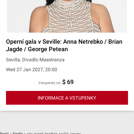
Operní gala v Seville: Anna Netrebko / Brian
Jagde / George Petean
Sevilla, Divadlo Maestranza
Wed 27 Jan 2027, 20:00
$ 69
Vstupenky od
INFORMACE A VSTUPENKY
Domů
>
Sevilla
>
city_month_headline_seville_january