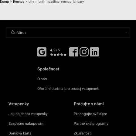
Domů
>
Rennes
>
city_month_headline_rennes_january
4,9/5
Společnost
O nás
Oficiální partner pro prodej vstupenek
Vstupenky
Pracujte s námi
Jak objednat vstupenky
Propagujte své akce
Bezpečné nakupování
Partnerské programy
Dárková karta
Zkušenosti