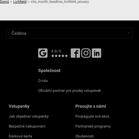
Domů
>
Lichfield
>
city_month_headline_lichfield_january
4,9/5
Společnost
O nás
Oficiální partner pro prodej vstupenek
Vstupenky
Pracujte s námi
Jak objednat vstupenky
Propagujte své akce
Bezpečné nakupování
Partnerské programy
Dárková karta
Zkušenosti