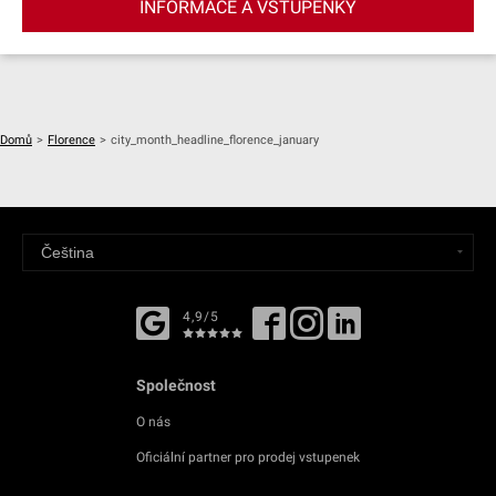
INFORMACE A VSTUPENKY
Domů
>
Florence
>
city_month_headline_florence_january
4,9/5
Společnost
O nás
Oficiální partner pro prodej vstupenek