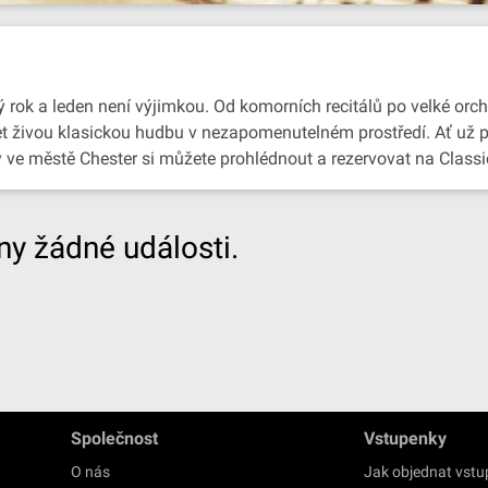
 rok a leden není výjimkou. Od komorních recitálů po velké orch
slyšet živou klasickou hudbu v nezapomenutelném prostředí. Ať už
y ve městě Chester si můžete prohlédnout a rezervovat na Classi
y žádné události.
Společnost
Vstupenky
O nás
Jak objednat vst