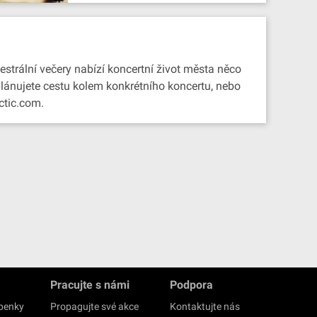
estrální večery nabízí koncertní život města něco
 plánujete cestu kolem konkrétního koncertu, nebo
ctic.com.
Pracujte s námi
Podpora
upenky
Propagujte své akce
Kontaktujte nás