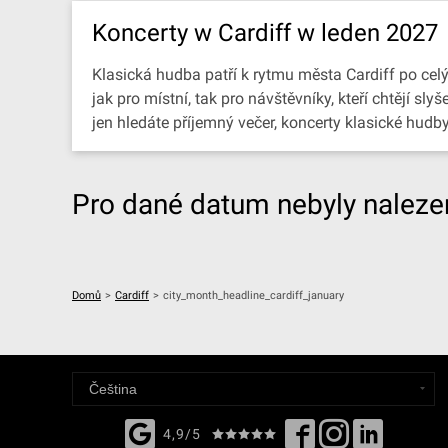
Koncerty w Cardiff w leden 2027
Klasická hudba patří k rytmu města Cardiff po celý
jak pro místní, tak pro návštěvníky, kteří chtějí 
jen hledáte příjemný večer, koncerty klasické hudb
Pro dané datum nebyly nalezen
Domů
>
Cardiff
>
city_month_headline_cardiff_january
4,9/5