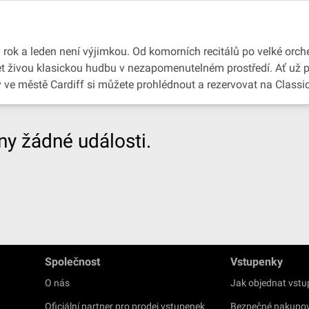
 rok a leden není výjimkou. Od komorních recitálů po velké orche
slyšet živou klasickou hudbu v nezapomenutelném prostředí. Ať už
y ve městě Cardiff si můžete prohlédnout a rezervovat na Classi
y žádné události.
Společnost
Vstupenky
O nás
Jak objednat vst
Oficiální partner pro prodej vstupenek
Bezpečné nakupo