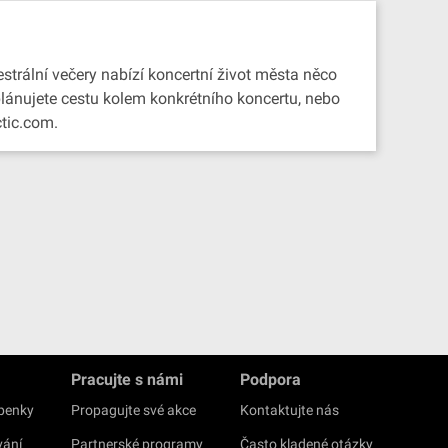
strální večery nabízí koncertní život města něco
 plánujete cestu kolem konkrétního koncertu, nebo
ctic.com.
Pracujte s námi
Podpora
upenky
Propagujte své akce
Kontaktujte nás
vání
Partnerské programy
Často kladené otázky