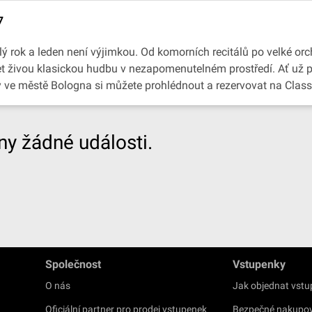
7
 rok a leden není výjimkou. Od komorních recitálů po velké orch
slyšet živou klasickou hudbu v nezapomenutelném prostředí. Ať už
by ve městě Bologna si můžete prohlédnout a rezervovat na Class
y žádné události.
Společnost
Vstupenky
O nás
Jak objednat vst
Oficiální partner pro prodej vstupenek
Bezpečné nakupo