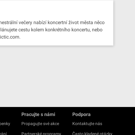
estrální večery nabízí koncertní život města něco
 plánujete cestu kolem konkrétního koncertu, nebo
ictic.com.
Pracujte s námi
Podpora
upenky
Propagujte své akce
Kontaktujte nás
vání
Partnerské programy
Často kladené otázky