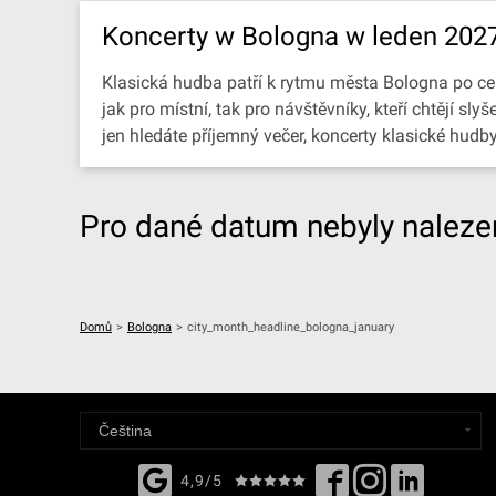
Koncerty w Bologna w leden 202
Klasická hudba patří k rytmu města Bologna po celý
jak pro místní, tak pro návštěvníky, kteří chtějí 
jen hledáte příjemný večer, koncerty klasické hud
Pro dané datum nebyly nalezen
Domů
>
Bologna
>
city_month_headline_bologna_january
4,9/5