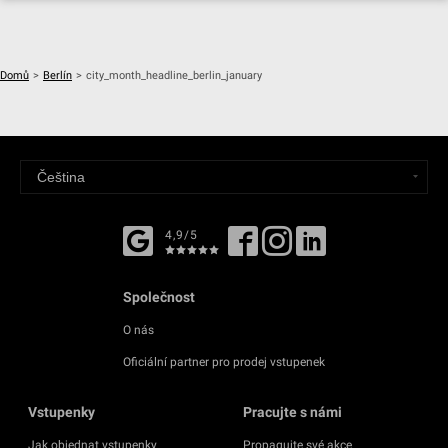
Domů
>
Berlín
>
city_month_headline_berlin_january
4,9/5
Společnost
O nás
Oficiální partner pro prodej vstupenek
Vstupenky
Pracujte s námi
Jak objednat vstupenky
Propagujte své akce