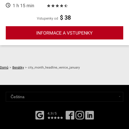
1 h 15 min
$ 38
Vstupenky od
INFORMACE A VSTUPENKY
Domů
>
Benátky
>
city_month_headline_venice_january
4,9/5