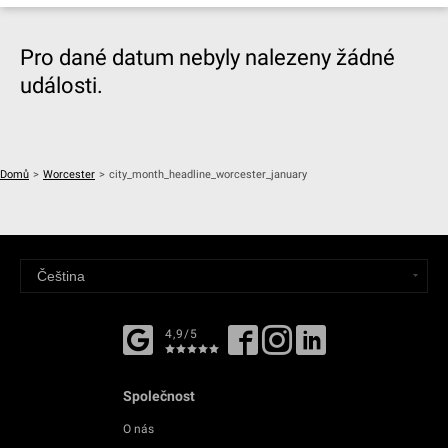
Pro dané datum nebyly nalezeny žádné
události.
Domů
>
Worcester
>
city_month_headline_worcester_january
4,9/5
Společnost
O nás