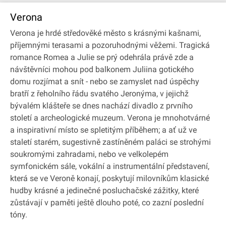
Verona
Verona je hrdé středověké město s krásnými kašnami,
příjemnými terasami a pozoruhodnými věžemi. Tragická
romance Romea a Julie se prý odehrála právě zde a
návštěvníci mohou pod balkonem Juliina gotického
domu rozjímat a snít - nebo se zamyslet nad úspěchy
bratří z řeholního řádu svatého Jeronýma, v jejichž
bývalém klášteře se dnes nachází divadlo z prvního
století a archeologické muzeum. Verona je mnohotvárné
a inspirativní místo se spletitým příběhem; a ať už ve
staletí starém, sugestivně zastíněném paláci se strohými
soukromými zahradami, nebo ve velkolepém
symfonickém sále, vokální a instrumentální představení,
která se ve Veroně konají, poskytují milovníkům klasické
hudby krásné a jedinečné posluchačské zážitky, které
zůstávají v paměti ještě dlouho poté, co zazní poslední
tóny.