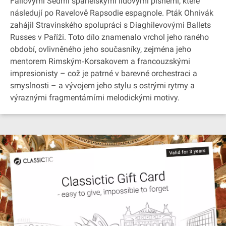
Fallovými Sedmi španělskými lidovými písněmi, které
následují po Ravelově Rapsodie espagnole. Pták Ohnivák
zahájil Stravinského spolupráci s Diaghilevovými Ballets
Russes v Paříži. Toto dílo znamenalo vrchol jeho raného
období, ovlivněného jeho současníky, zejména jeho
mentorem Rimským‐Korsakovem a francouzskými
impresionisty – což je patrné v barevné orchestraci a
smyslnosti – a vývojem jeho stylu s ostrými rytmy a
výraznými fragmentárními melodickými motivy.