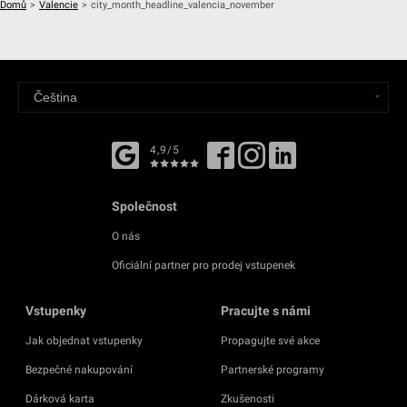
Domů
>
Valencie
>
city_month_headline_valencia_november
4,9/5
Společnost
O nás
Oficiální partner pro prodej vstupenek
Vstupenky
Pracujte s námi
Jak objednat vstupenky
Propagujte své akce
Bezpečné nakupování
Partnerské programy
Dárková karta
Zkušenosti