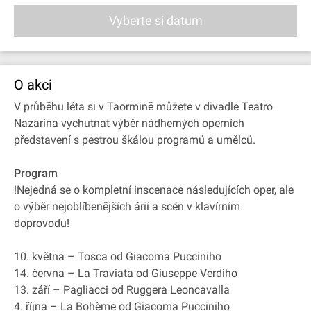
Vyberte si datum
O akci
V průběhu léta si v Taormině můžete v divadle Teatro
Nazarina vychutnat výběr nádherných operních
představení s pestrou škálou programů a umělců.
Program
!Nejedná se o kompletní inscenace následujících oper, ale
o výběr nejoblíbenějších árií a scén v klavírním
doprovodu!
10. května – Tosca od Giacoma Pucciniho
14. června – La Traviata od Giuseppe Verdiho
13. září – Pagliacci od Ruggera Leoncavalla
4. října – La Bohème od Giacoma Pucciniho