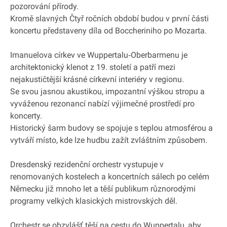
pozorování přírody.
Kromě slavných Čtyř ročních období budou v první části
koncertu představeny díla od Boccheriniho po Mozarta.
Imanuelova církev ve Wuppertalu‐Oberbarmenu je
architektonický klenot z 19. století a patří mezi
nejakustičtější krásné církevní interiéry v regionu.
Se svou jasnou akustikou, impozantní výškou stropu a
vyváženou rezonancí nabízí výjimečné prostředí pro
koncerty.
Historický šarm budovy se spojuje s teplou atmosférou a
vytváří místo, kde lze hudbu zažít zvláštním způsobem.
Dresdenský rezidenční orchestr vystupuje v
renomovaných kostelech a koncertních sálech po celém
Německu již mnoho let a těší publikum různorodými
programy velkých klasických mistrovských děl.
Orchestr se obzvlášť těší na cestu do Wuppertalu, aby