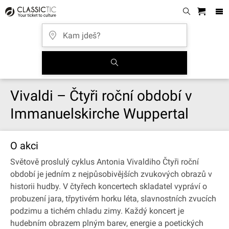
Vivaldi – Čtyři roční období v
Immanuelskirche Wuppertal
O akci
Světově proslulý cyklus Antonia Vivaldiho Čtyři roční
období je jedním z nejpůsobivějších zvukových obrazů v
historii hudby. V čtyřech koncertech skladatel vypráví o
probuzení jara, třpytivém horku léta, slavnostních zvucích
podzimu a tichém chladu zimy. Každý koncert je
hudebním obrazem plným barev, energie a poetických