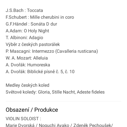
J.S.Bach : Toccata
F.Schubert : Mille cherubini in coro
G.F.Händel : Sonáta D dur
A.Adam: O Holy Night
T. Albinoni: Adagio
Výběr z českých pastorálek
P. Mascagni: Intermezzo (Cavalleria rusticana)
W. A. Mozart: Alleluia
A. Dvořák: Humoreska
A. Dvořák: Biblické písně č. 5, č. 10
Medley českých koled
Světové koledy: Gloria, Stille Nacht, Adeste fideles
Obsazení / Produkce
VIOLIN SOLOIST :
Marie Dvorská / Noguchi Ayako / Zdeněk Pechoušek/