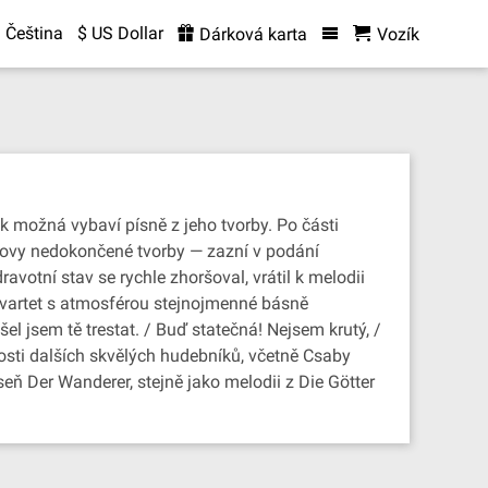
Čeština
$ US Dollar
Dárková karta
Vozík
možná vybaví písně z jeho tvorby. Po části
rtovy nedokončené tvorby — zazní v podání
votní stav se rychle zhoršoval, vrátil k melodii
kvartet s atmosférou stejnojmenné básně
šel jsem tě trestat. / Buď statečná! Nejsem krutý, /
nosti dalších skvělých hudebníků, včetně Csaby
seň Der Wanderer, stejně jako melodii z Die Götter