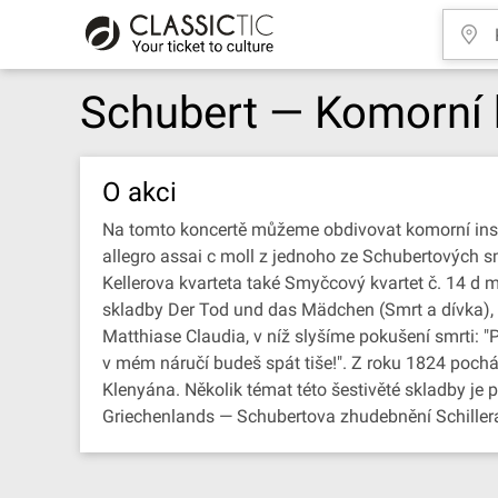
Schubert — Komorní 
O akci
Na tomto koncertě můžeme obdivovat komorní inst
allegro assai c moll z jednoho ze Schubertových 
Kellerova kvarteta také Smyčcový kvartet č. 14 d m
skladby Der Tod und das Mädchen (Smrt a dívka), 
Matthiase Claudia, v níž slyšíme pokušení smrti: "Po
v mém náručí budeš spát tiše!". Z roku 1824 pocház
Klenyána. Několik témat této šestivěté skladby je p
Griechenlands — Schubertova zhudebnění Schillera