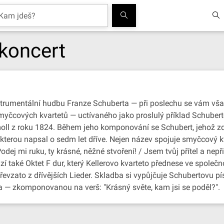
koncert
rumentální hudbu Franze Schuberta — při poslechu se vám však 
smyčcových kvartetů — uctívaného jako proslulý příklad Schube
oll z roku 1824. Během jeho komponování se Schubert, jehož zdra
kterou napsal o sedm let dříve. Nejen název spojuje smyčcový 
dej mi ruku, ty krásné, něžné stvoření! / Jsem tvůj přítel a nepři
í také Oktet F dur, který Kellerovo kvarteto přednese ve společ
řevzato z dřívějších Lieder. Skladba si vypůjčuje Schubertovu pí
 — zkomponovanou na verš: "Krásný světe, kam jsi se poděl?".