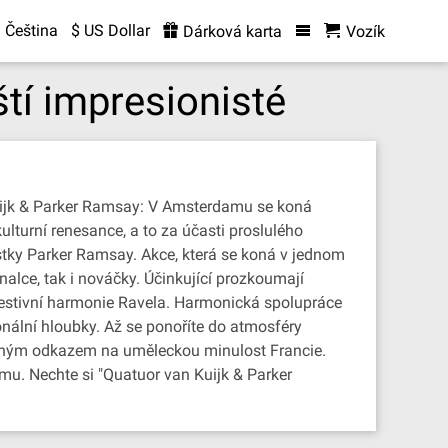
Čeština
$ US Dollar
Dárková karta
Vozík
tí impresionisté
uijk & Parker Ramsay: V Amsterdamu se koná
lturní renesance, a to za účasti proslulého
stky Parker Ramsay. Akce, která se koná v jednom
nalce, tak i nováčky. Účinkující prozkoumají
estivní harmonie Ravela. Harmonická spolupráce
ální hloubky. Až se ponoříte do atmosféry
erným odkazem na uměleckou minulost Francie.
damu. Nechte si "Quatuor van Kuijk & Parker