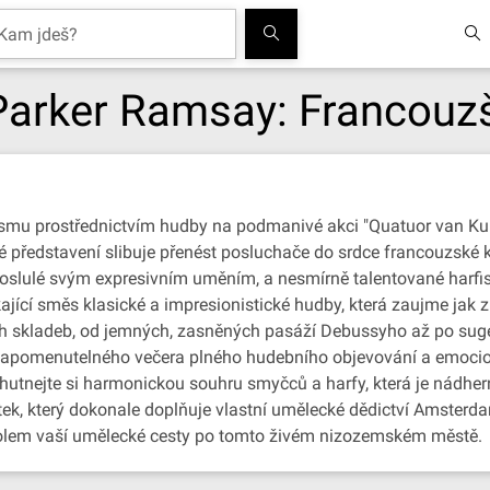
Parker Ramsay: Francouzš
nismu prostřednictvím hudby na podmanivé akci "Quatuor van K
é představení slibuje přenést posluchače do srdce francouzské ku
proslulé svým expresivním uměním, a nesmírně talentované harfi
jící směs klasické a impresionistické hudby, která zaujme jak z
ých skladeb, od jemných, zasněných pasáží Debussyho až po sug
zapomenutelného večera plného hudebního objevování a emocion
chutnejte si harmonickou souhru smyčců a harfy, která je nádh
ážitek, který dokonale doplňuje vlastní umělecké dědictví Amster
holem vaší umělecké cesty po tomto živém nizozemském městě.