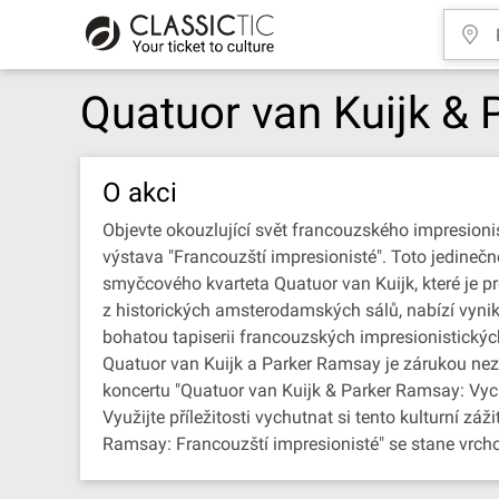
Quatuor van Kuijk & 
O akci
Objevte okouzlující svět francouzského impresio
výstava "Francouzští impresionisté". Toto jedinečn
smyčcového kvarteta Quatuor van Kuijk, které je 
z historických amsterodamských sálů, nabízí vynika
bohatou tapiserii francouzských impresionistick
Quatuor van Kuijk a Parker Ramsay je zárukou ne
koncertu "Quatuor van Kuijk & Parker Ramsay: Vy
Využijte příležitosti vychutnat si tento kulturní z
Ramsay: Francouzští impresionisté" se stane vrc