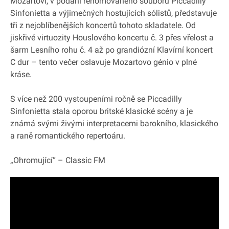
Mozartovi, v podání renomovaného souboru Piccadilly
Sinfonietta a výjimečných hostujících sólistů, představuje
tři z nejoblíbenějších koncertů tohoto skladatele. Od
jiskřivé virtuozity Houslového koncertu č. 3 přes vřelost a
šarm Lesního rohu č. 4 až po grandiózní Klavírní koncert
C dur – tento večer oslavuje Mozartovo génio v plné
kráse.
S více než 200 vystoupeními ročně se Piccadilly
Sinfonietta stala oporou britské klasické scény a je
známá svými živými interpretacemi barokního, klasického
a raně romantického repertoáru.
„Ohromující“ – Classic FM