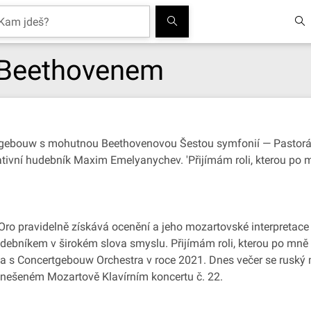
 Beethovenem
rtgebouw s mohutnou Beethovenovou Šestou symfonií — Pastorál
rativní hudebník Maxim Emelyanychev. 'Přijímám roli, kterou po m
o pravidelně získává ocenění a jeho mozartovské interpretace j
hudebníkem v širokém slova smyslu. Přijímám roli, kterou po mn
a s Concertgebouw Orchestra v roce 2021. Dnes večer se ruský m
 vznešeném Mozartově Klavírním koncertu č. 22.