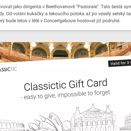
vat jako dirigenta v Beethovenově "Pastorale". Tato šestá sym
rody. Od volání kukačky a tekoucího potoka až po veselý selský 
rý bude letos v létě v Concertgebouw hostovat již podruhé.