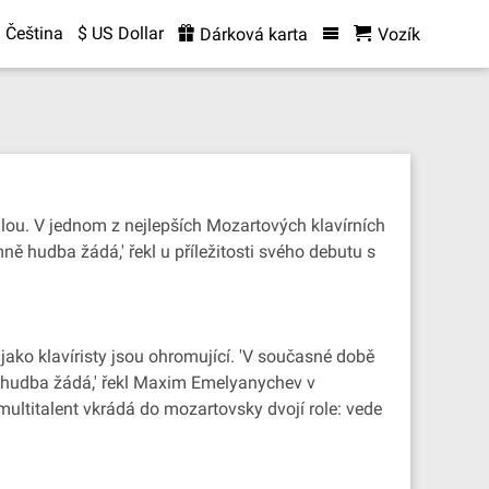
Čeština
$ US Dollar
Dárková karta
Vozík
ou. V jednom z nejlepších Mozartových klavírních
ně hudba žádá,' řekl u příležitosti svého debutu s
ako klavíristy jsou ohromující. 'V současné době
ě hudba žádá,' řekl Maxim Emelyanychev v
ultitalent vkrádá do mozartovsky dvojí role: vede