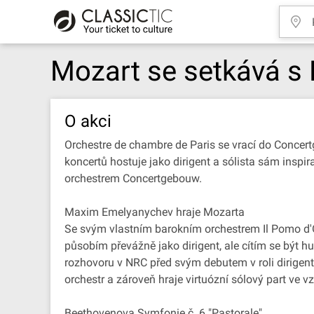
Mozart se setkává s
O akci
Orchestre de chambre de Paris se vrací do Conce
koncertů hostuje jako dirigent a sólista sám inspi
orchestrem Concertgebouw.
Maxim Emelyanychev hraje Mozarta
Se svým vlastním barokním orchestrem Il Pomo d'Or
působím převážně jako dirigent, ale cítím se být 
rozhovoru v NRC před svým debutem v roli dirigent
orchestr a zároveň hraje virtuózní sólový part ve
Beethovenova Symfonie č. 6 "Pastorale"