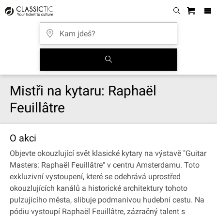
Mistři na kytaru: Raphaël
Feuillâtre
O akci
Objevte okouzlující svět klasické kytary na výstavě "Guitar
Masters: Raphaël Feuillâtre" v centru Amsterdamu. Toto
exkluzivní vystoupení, které se odehrává uprostřed
okouzlujících kanálů a historické architektury tohoto
pulzujícího města, slibuje podmanivou hudební cestu. Na
pódiu vystoupí Raphaël Feuillâtre, zázračný talent s