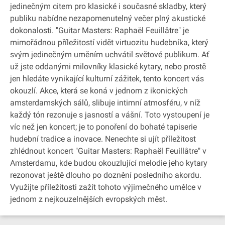
jedinečným citem pro klasické i současné skladby, který
publiku nabídne nezapomenutelný večer plný akustické
dokonalosti. "Guitar Masters: Raphaël Feuillâtre" je
mimořádnou příležitostí vidět virtuozitu hudebníka, který
svým jedinečným uměním uchvátil světové publikum. Ať
už jste oddanými milovníky klasické kytary, nebo prostě
jen hledáte vynikající kulturní zážitek, tento koncert vás
okouzlí. Akce, která se koná v jednom z ikonických
amsterdamských sálů, slibuje intimní atmosféru, v níž
každý tón rezonuje s jasností a vášní. Toto vystoupení je
víc než jen koncert; je to ponoření do bohaté tapiserie
hudební tradice a inovace. Nenechte si ujít příležitost
zhlédnout koncert "Guitar Masters: Raphaël Feuillâtre" v
Amsterdamu, kde budou okouzlující melodie jeho kytary
rezonovat ještě dlouho po doznění posledního akordu.
Využijte příležitosti zažít tohoto výjimečného umělce v
jednom z nejkouzelnějších evropských měst.