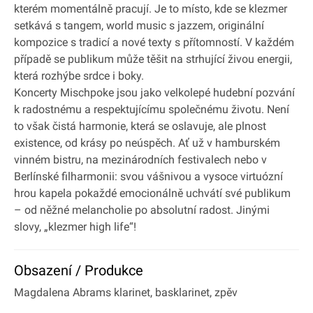
kterém momentálně pracují. Je to místo, kde se klezmer
setkává s tangem, world music s jazzem, originální
kompozice s tradicí a nové texty s přítomností. V každém
případě se publikum může těšit na strhující živou energii,
která rozhýbe srdce i boky.
Koncerty Mischpoke jsou jako velkolepé hudební pozvání
k radostnému a respektujícímu společnému životu. Není
to však čistá harmonie, která se oslavuje, ale plnost
existence, od krásy po neúspěch. Ať už v hamburském
vinném bistru, na mezinárodních festivalech nebo v
Berlínské filharmonii: svou vášnivou a vysoce virtuózní
hrou kapela pokaždé emocionálně uchvátí své publikum
– od něžné melancholie po absolutní radost. Jinými
slovy, „klezmer high life“!
Obsazení / Produkce
Magdalena Abrams klarinet, basklarinet, zpěv