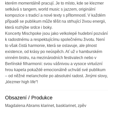
kterém momentálně pracují. Je to místo, kde se klezmer
setkává s tangem, world music s jazzem, originální
kompozice s tradicí a nové texty s přítomností. V každém
případě se publikum může těšit na strhující živou energii,
která rozhýbe srdce i boky.
Koncerty Mischpoke jsou jako velkolepé hudební pozvání
k radostnému a respektujícímu společnému životu. Není
to však čistá harmonie, která se oslavuje, ale plnost
existence, od krásy po neúspěch. Ať už v hamburském
vinném bistru, na mezinárodních festivalech nebo v
Berlínské filharmonii: svou vášnivou a vysoce virtuózní
hrou kapela pokaždé emocionálně uchvátí své publikum
– od něžné melancholie po absolutní radost. Jinými slovy,
„klezmer high life“!
Obsazení / Produkce
Magdalena Abrams klarinet, basklarinet, zpěv