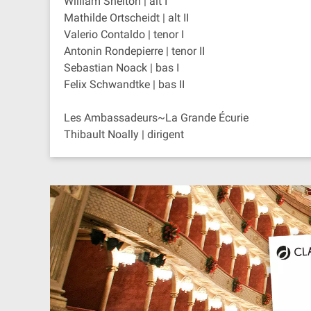
William Shelton | alt I
Mathilde Ortscheidt | alt II
Valerio Contaldo | tenor I
Antonin Rondepierre | tenor II
Sebastian Noack | bas I
Felix Schwandtke | bas II
Les Ambassadeurs~La Grande Écurie
Thibault Noally | dirigent