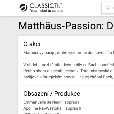
Matthäus‐Passion: D
O akci
Matoušovy pašije, druhé významné duchovní dílo 
V období mezi těmito dvěma díly se Bach soustředil
třetího sboru a zpestřil recitativ. Toto mistrovské
pašijová v liturgickém smyslu, jak jej chápal Bach,
Obsazení / Produkce
Emmanuelle de Negri | soprán I
Apolline Raï-Westphal | soprán II