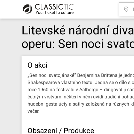
Litevské národní div
operu: Sen noci svat
O akci
„Sen noci svatojánské“ Benjamina Brittena je jedn
Shakespearova vlastního textu. Jedná se o dílo s 
roce 1960 na festivalu v Aalborgu – dirigoval ji s
četným vrstvám: někteří v něm uvidí tradiční pohá
hudební gesta úcty a satiry založená na různých 
večer.
Obsazení / Produkce