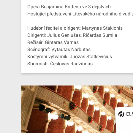
Opera Benjamina Brittena ve 3 dějstvích
Hostující představení Litevského národního divadl
Hudební ředitel a dirigent: Martynas Stakionis
Dirigenti: Julius Geniušas, Ričardas Šumila
Režisér: Gintaras Varnas
Scénograf: Vytautas Narbutas
Kostýmní výtvarník: Juozas Statkevičius
Sbormistr: Česlovas Radžiūnas