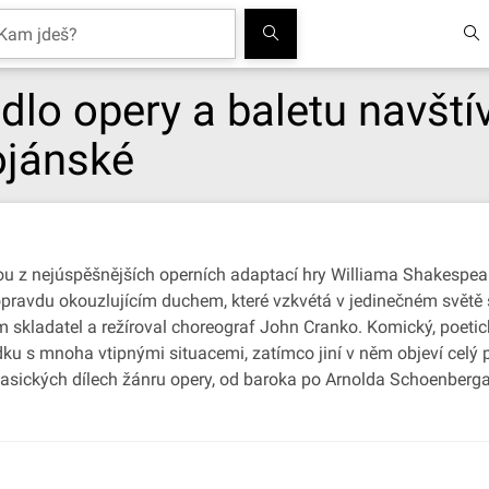
adlo opery a baletu navšt
ojánské
ou z nejúspěšnějších operních adaptací hry Williama Shakespear
opravdu okouzlujícím duchem, které vzkvétá v jedinečném světě 
ám skladatel a režíroval choreograf John Cranko. Komický, poetic
dku s mnoha vtipnými situacemi, zatímco jiní v něm objeví celý 
klasických dílech žánru opery, od baroka po Arnolda Schoenberg