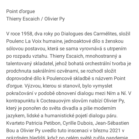
Point d’orgue
Thierry Escaich / Olivier Py
V roce 1958, dva roky po Dialogues des Carmélites, složil
Poulenc La Voix humaine, jednoaktové dílo s ženskou
sólovou postavou, která se sama vyrovnává s utrpením
po rozpadu vztahu. Thierry Escaich, mnohostranný a
talentovaný skladatel, jehož bohatá orchestrální tvorba je
prodchnuta sakrálními ozvěnami, se rozhodl složit
doprovodné dílo k Poulencově skladbě s názvem Point
d’orgue. Výzvou, kterou si stanovil, bylo vymyslet
pokračování v podobě obnovení dialogu mezi Ním a Ní. V
kontrapunktu k Cocteauovým slovům nabízí Olivier Py,
který je ponořen do světa divadla a píše moderním
jazykem, lidské a humanistické pojetí dialogu páru.
Kvarteto Patricia Petibon, Cyrille Dubois, Jean‐Sébastien
Bou a Olivier Py uvedlo tuto inscenaci v březnu 2021 v
prázdném hledišti, když po celém světě zuřila pandemie