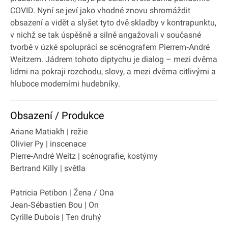
COVID. Nyní se jeví jako vhodné znovu shromáždit
obsazení a vidět a slyšet tyto dvě skladby v kontrapunktu,
v nichž se tak úspěšně a silně angažovali v současné
tvorbě v úzké spolupráci se scénografem Pierrem‐André
Weitzem. Jádrem tohoto diptychu je dialog – mezi dvěma
lidmi na pokraji rozchodu, slovy, a mezi dvěma citlivými a
hluboce moderními hudebníky.
Obsazení / Produkce
Ariane Matiakh | režie
Olivier Py | inscenace
Pierre‐André Weitz | scénografie, kostýmy
Bertrand Killy | světla
Patricia Petibon | Žena / Ona
Jean‐Sébastien Bou | On
Cyrille Dubois | Ten druhý