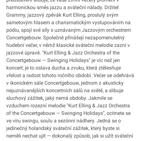
harmonickou směs jazzu a sváteční nálady. Držitel
Grammy, jazzový zpěvák Kurt Elling, proslulý svým
sametovým hlasem a charismatickým vystupováním na
pódiu, spojí své síly s uznávaným Jazzovým orchestrem
Concertgebouw. Společně přinášejí nezapomenutelný
hudební večer, v němž klasické sváteční melodie zazní v
jazzové úpravě. "Kurt Elling & Jazz Orchestra of the
Concertgebouw — Swinging Holidays" je víc než jen
koncert; je to oslava ducha a zvuku, která ztělesňuje
vřelost a radost tohoto ročního období. Večer se odehrává
v ikonickém sále Concertgebouw, jednom z akusticky
nejuznávanějších koncertních sálů na světě, a slibuje
sluchový zážitek, jaký nemá obdoby. Jakmile se
vzduchem rozezní melodie "Kurt Elling & Jazz Orchestra
of the Concertgebouw — Swinging Holidays", ocitnete se
ve víru swingu, soulu a sezónní nádhery. Jedná se o
jedinečný holandský sváteční zážitek, který byste si
neměli nechat ujít — dokonalý způsob, jak si užít sváteční