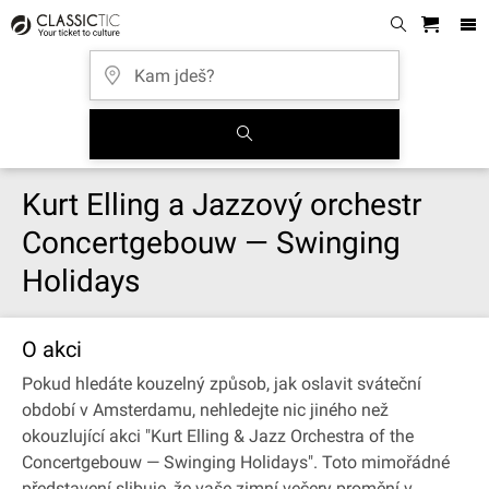
Kurt Elling a Jazzový orchestr
Concertgebouw — Swinging
Holidays
O akci
Pokud hledáte kouzelný způsob, jak oslavit sváteční
období v Amsterdamu, nehledejte nic jiného než
okouzlující akci "Kurt Elling & Jazz Orchestra of the
Concertgebouw — Swinging Holidays". Toto mimořádné
představení slibuje, že vaše zimní večery promění v