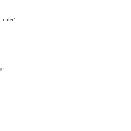
t mater“
ur