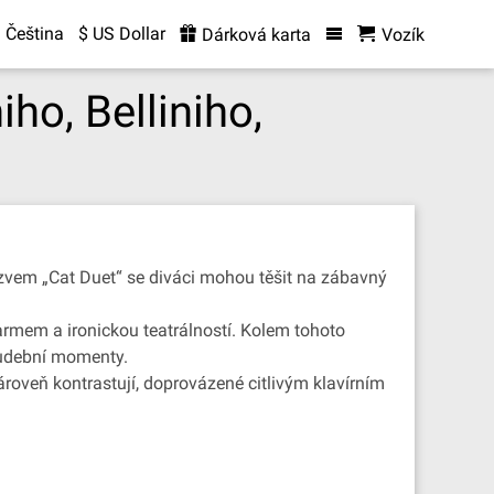
Čeština
$ US Dollar
Dárková karta
Vozík
ho, Belliniho,
názvem „Cat Duet“ se diváci mohou těšit na zábavný
rmem a ironickou teatrálností. Kolem tohoto
 hudební momenty.
ároveň kontrastují, doprovázené citlivým klavírním