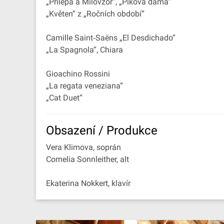
„Prilepa a Milovzor“, „Piková dáma“
„Květen“ z „Ročních období“
Camille Saint‐Saëns „El Desdichado“
„La Spagnola“, Chiara
Gioachino Rossini
„La regata veneziana“
„Cat Duet“
Obsazení / Produkce
Vera Klimova, soprán
Cornelia Sonnleither, alt
Ekaterina Nokkert, klavír