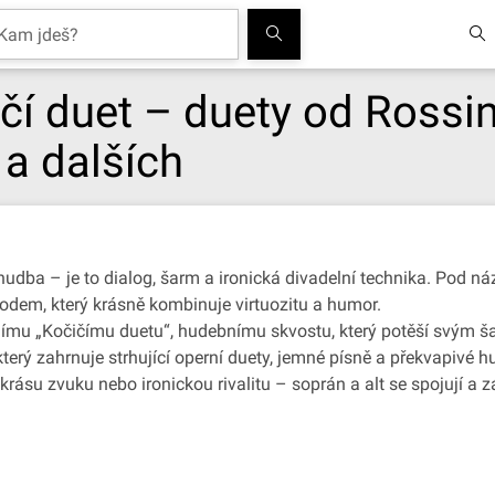
ičí duet – duety od Rossini
 a dalších
 hudba – je to dialog, šarm a ironická divadelní technika. Pod 
vodem, který krásně kombinuje virtuozitu a humor.
ímu „Kočičímu duetu“, hudebnímu skvostu, který potěší svým ša
který zahrnuje strhující operní duety, jemné písně a překvapivé
krásu zvuku nebo ironickou rivalitu – soprán a alt se spojují a z