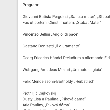
Program:
Giovanni Batista Pergolesi „Sancta mater“, „Staba
Fac ut portem, Christi mortem, „Stabat Mater“
Vincenzo Bellini „Angiol di pace“
Gaetano Donizetti „Il giuramento“
Georg Friedrich Händel Preludium a allemanda E d
Wolfgang Amadeus Mozart „Un moto di gioia“
Felix Mendelssohn‐Bartholdy „Herbstlied“
Pjotr Iljič Čajkovskij
Duety Lisa a Paulina, „Piková dáma“
Árie Pauliny, „Piková dáma“