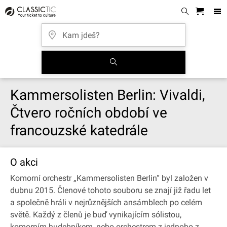
Kammersolisten Berlin: Vivaldi,
Čtvero ročních období ve
francouzské katedrále
O akci
Komorní orchestr „Kammersolisten Berlin“ byl založen v
dubnu 2015. Členové tohoto souboru se znají již řadu let
a společně hráli v nejrůznějších ansámblech po celém
světě. Každý z členů je buď vynikajícím sólistou,
komorním hudebníkem, nebo orchestrem z jednoho z