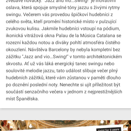
zvědavé nováčky. "Jazz and vio…Swing!" je inovativní
oslava, která spojuje smyslné tóny jazzu s živými rytmy
swingu. Večerem vás provedou špičkoví hudebníci z
celého světa, kteří promění historické místo v pulzující
zvukovou kulisu. Jakmile hudebníci vstoupí na pódium,
ikonická vitrážová okna Palau de la Música Catalana se
rozezní každou notou a diváky pohltí atmosféra čistého
okouzlení. Návštěva Barcelony by nebyla kompletní bez
zážitku "Jazz and vio…Swing!" v tomto architektonickém
skvostu. Ať už vás láká energický tanec swingu nebo
soulovité melodie jazzu, tato událost slibuje večer plný
hudebních zážitků, které vám zůstanou v paměti dlouho
po doznění poslední noty. Nenechte si ujít příležitost být
součástí senzačního večera v jednom z nejprestižnějších
míst Španělska.