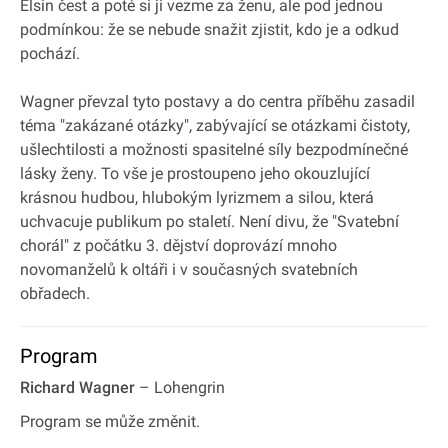
Elsin čest a poté si ji vezme za ženu, ale pod jednou
podmínkou: že se nebude snažit zjistit, kdo je a odkud
pochází.
Wagner převzal tyto postavy a do centra příběhu zasadil
téma "zakázané otázky", zabývající se otázkami čistoty,
ušlechtilosti a možnosti spasitelné síly bezpodmínečné
lásky ženy. To vše je prostoupeno jeho okouzlující
krásnou hudbou, hlubokým lyrizmem a silou, která
uchvacuje publikum po staletí. Není divu, že "Svatební
chorál" z počátku 3. dějství doprovází mnoho
novomanželů k oltáři i v současných svatebních
obřadech.
Program
Richard Wagner
– Lohengrin
Program se může změnit.