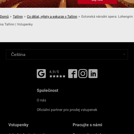
Domů
>
Tallinn
>
Co dělat, výlety a exkurze v Tallinn
>
Estonská národní opera: Lohengrin
na Tallinn | Vstupenky
4,9/5
Společnost
O nás
Oficiální partner pro prodej vstupenek
Vstupenky
Pracujte s námi