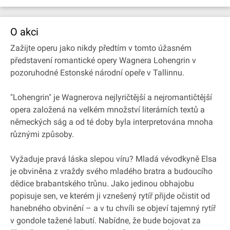
O akci
Zažijte operu jako nikdy předtím v tomto úžasném
představení romantické opery Wagnera Lohengrin v
pozoruhodné Estonské národní opeře v Tallinnu.
"Lohengrin" je Wagnerova nejlyričtější a nejromantičtější
opera založená na velkém množství literárních textů a
německých ság a od té doby byla interpretována mnoha
různými způsoby.
Vyžaduje pravá láska slepou víru? Mladá vévodkyně Elsa
je obviněna z vraždy svého mladého bratra a budoucího
dědice brabantského trůnu. Jako jedinou obhajobu
popisuje sen, ve kterém ji vznešený rytíř přijde očistit od
hanebného obvinění – a v tu chvíli se objeví tajemný rytíř
v gondole tažené labutí. Nabídne, že bude bojovat za