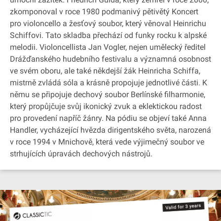
zkomponoval v roce 1980 podmanivý pětivětý Koncert
pro violoncello a žesťový soubor, který věnoval Heinrichu
Schiffovi. Tato skladba přechází od funky rocku k alpské
melodii. Violoncellista Jan Vogler, nejen umělecký ředitel
Drážďanského hudebního festivalu a významná osobnost
ve svém oboru, ale také někdejší žák Heinricha Schiffa,
mistrně zvládá sóla a krásně propojuje jednotlivé části. K
němu se připojuje dechový soubor Berlínské filharmonie,
který propůjčuje svůj ikonický zvuk a eklektickou radost
pro provedení napříč žánry. Na pódiu se objeví také Anna
Handler, vycházející hvězda dirigentského světa, narozená
v roce 1994 v Mnichově, která vede výjimečný soubor ve
strhujících úpravách dechových nástrojů.