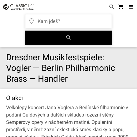
Dresdner Musikfestspiele:
Vogler — Berlin Philharmonic
Brass — Handler
O akci
Velkolepý koncert Jana Voglera a Berlínské filharmonie v
podání Guldových a dalších skladeb rozezní stěny
Semperovy opery v nádherném matiné. Opulentní
prostředí, v němž zazní eklektická směs klasiky a popu,
umocní zážitek. Friedrich Gulda, který zemřel v roce 2000,