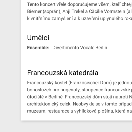
Tento koncert vřele doporučujeme všem, kteří chtěj
Biemer (soprán), Anji Trekel a Cäcilie Vormstein (
k vnitřnímu zamyšlení a k uzavření uplynulého rok
Umělci
Ensemble:
Divertimento Vocale Berlin
Francouzská katedrála
Francouzský kostel (Französischer Dom) je jednou 
bohoslužeb pro hugenoty, stoupence francouzské pro
útočiště v Berlíně. Francouzský dóm stojí naproti 
architektonický celek. Neobvykle se v tomto příp
muzeum, restaurace a vyhlídková plošina, která nab