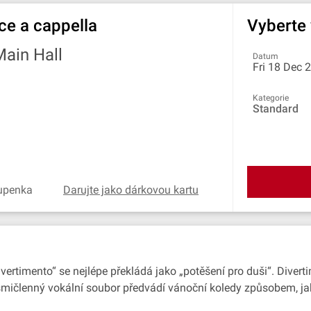
ce a cappella
Vyberte
Main Hall
Datum
Fri 18 Dec 
Kategorie
Standard
tupenka
Darujte jako dárkovou kartu
„divertimento“ se nejlépe překládá jako „potěšení pro duši“. Dive
členný vokální soubor předvádí vánoční koledy způsobem, jaký 