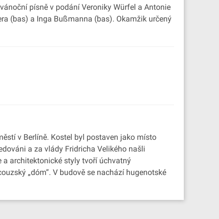
í vánoční písně v podání Veroniky Würfel a Antonie
iemera (bas) a Inga Bußmanna (bas). Okamžik určený
stí v Berlíně. Kostel byl postaven jako místo
edováni a za vlády Fridricha Velikého našli
 a architektonické styly tvoří úchvatný
ancouzský „dóm“. V budově se nachází hugenotské