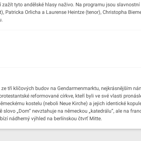
í zažít tyto andělské hlasy naživo. Na programu jsou slavnostn
alt), Patricka Orlicha a Laurense Heintze (tenor), Christopha B
u.
ze tří klíčových budov na Gendarmenmarktu, nejkrásnějším námě
testantské reformované církve, kteří byli ve své vlasti pronásl
Německému kostelu (neboli Neue Kirche) a jejich identické kopule
adě slovo „Dom“ nevztahuje na německou „katedrálu“, ale na fr
ízí nádherný výhled na berlínskou čtvrť Mitte.